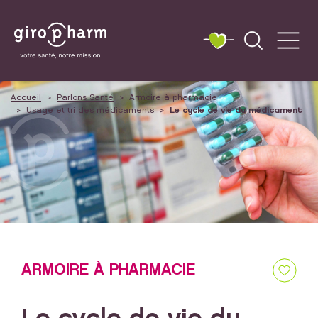
Accueil
Parlons Santé
Armoire à pharmacie
Usage et tri des médicaments
Le cycle de vie du médicament
ARMOIRE À PHARMACIE