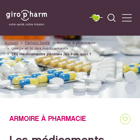
Accueil
Parlons Santé
Armoire à pharmacie
Usage et tri des médicaments
Les médicaments périmés j'en fais quoi ?
ARMOIRE À PHARMACIE