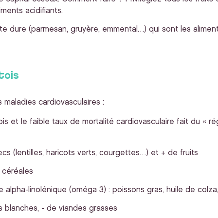
iments acidifiants.
te dure (parmesan, gruyère, emmental…) qui sont les aliments
tois
s maladies cardiovasculaires :
ois et le faible taux de mortalité cardiovasculaire fait du « 
s (lentilles, haricots verts, courgettes…) et + de fruits
 céréales
 alpha-linolénique (oméga 3) : poissons gras, huile de colza
s blanches, - de viandes grasses