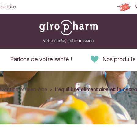
joindre
M
Parlons de votre santé !
Nos produits
évention et bien-être
L'équilibre alimentaire et la retra