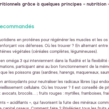
itionnels grâce à quelques principes « nutrition »
 recommandés
otidiens en protéines pour régénérer les muscles et les os 
enforçant vos défenses. Où les trouver ? En alternant entre 
téines végétales (céréales complètes, légumineuses).
s en oméga 3 qui interviennent dans la fluidité et la flexibil
formations, participant ainsi au bon fonctionnement de la mém
si que les poissons gras (sardines, harengs, maquereaux, sau
n antioxydants pour neutraliser les radicaux libres (qui e
 vieillissement cellulaire. Où les trouver ? Il est conseillé de p
 avocats, brocolis… ; fruits rouges : myrtilles, framboises, fr
ments « acidifiants », qui favorisent la fuite des minéraux com
 capital osseux. Comment faire ? Privilégiez tous les fruits