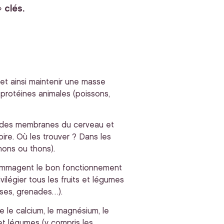
 clés.
et ainsi maintenir une masse
protéines animales (poissons,
ité des membranes du cerveau et
oire. Où les trouver ? Dans les
mons ou thons).
ndommagent le bon fonctionnement
rivilégier tous les fruits et légumes
aises, grenades…).
me le calcium, le magnésium, le
 et légumes (y compris les