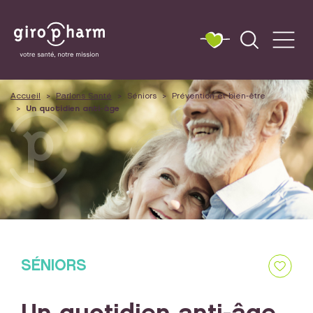
Accueil
Parlons Santé
Séniors
Prévention et bien-être
Un quotidien anti-âge
SÉNIORS