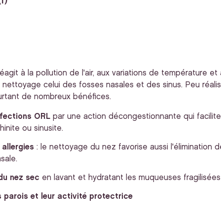
1)
réagit à la pollution de l'air, aux variations de température 
e nettoyage celui des fosses nasales et des sinus. Peu réali
ourtant de nombreux bénéfices.
infections ORL
par une action décongestionnante qui facilite
nite ou sinusite.
 allergies
: le nettoyage du nez favorise aussi l'élimination 
asale.
du nez sec
en lavant et hydratant les muqueuses fragilisées
s parois et leur activité protectrice