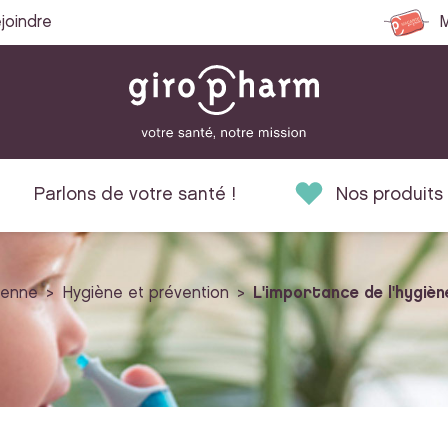
joindre
M
Parlons de votre santé !
Nos produits
ienne
Hygiène et prévention
L'importance de l'hygièn