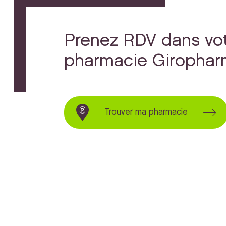
Prenez RDV dans vo
pharmacie Giropha
Trouver ma pharmacie