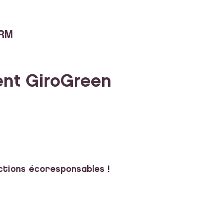
RM
nt GiroGreen
ctions écoresponsables !