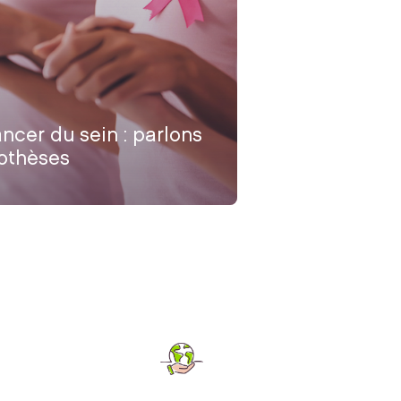
ncer du sein : parlons
othèses