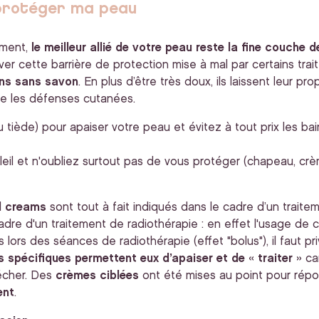
 protéger ma peau
ement,
le meilleur allié de votre peau reste la fine couche de
er cette barrière de protection mise à mal par certains trait
ains sans savon
. En plus d’être très doux, ils laissent leur prop
e les défenses cutanées.
ou tiède) pour apaiser votre peau et évitez à tout prix les b
eil et n'oubliez surtout pas de vous protéger (chapeau, crè
d creams
sont tout à fait indiqués dans le cadre d’un traite
dre d'un traitement de radiothérapie : en effet l'usage de c
lors des séances de radiothérapie (effet "bolus"), il faut pr
s spécifiques permettent eux d’apaiser et de « traiter »
car
sécher. Des
crèmes ciblées
ont été mises au point pour répo
ent
.