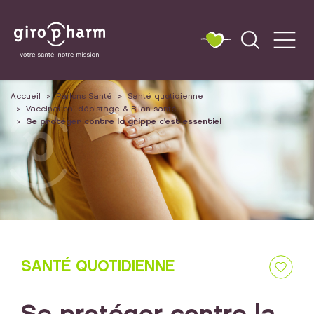
Accueil
Parlons Santé
Santé quotidienne
Vaccination, dépistage & Bilan santé
Se protéger contre la grippe c'est essentiel
SANTÉ QUOTIDIENNE