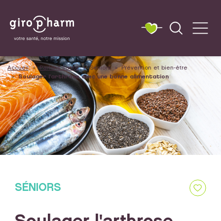
Accueil
Parlons Santé
Séniors
Prévention et bien-être
Soulager l'arthrose avec une bonne alimentation
SÉNIORS