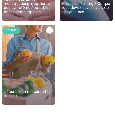
menstruations irrégulières :
Envie d'un Piercing ? Ce que
des symptômes possibles
vous devez savoir avant de
de la périménopause
sauter le pas
SÉNIORS
L'équilibre alimentaire et la
retraite