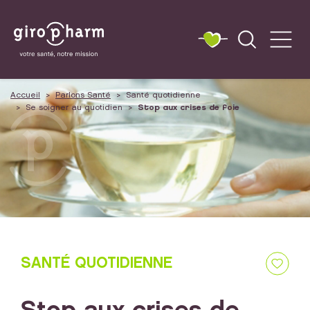
Accueil
Parlons Santé
Santé quotidienne
Se soigner au quotidien
Stop aux crises de foie
SANTÉ QUOTIDIENNE