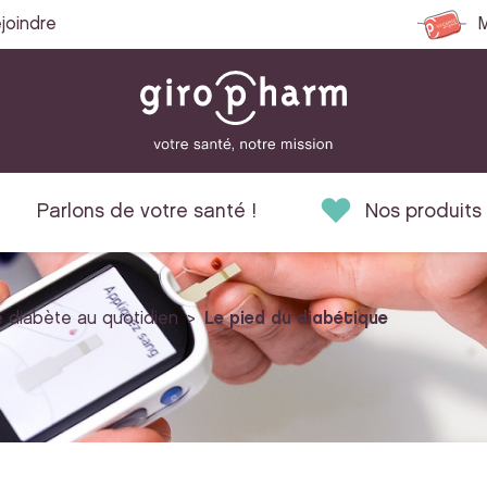
joindre
M
Parlons de votre santé !
Nos produits
 diabète au quotidien
Le pied du diabétique